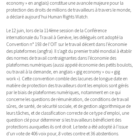
economy » en anglais) constitue une avancée majeure pour la
protection des droits de millions de travailleurs à travers le monde,
a déclaré aujourd’hui Human Rights Watch.
Le 12 juin, lors de la 114ème session de la Conférence
internationale du Travail à Genève, les délégués ont adopté la
Convention n° 193 de l’OIT sur le travail décent dans l’économie
des plateformes (angfra). Il s’agit du premier traité mondial à établir
des normes de travail contraignantes dans l’économie des
plateformes numériques (aussi appelé économie des petits boulots,
ou travail à la demande, en anglais « gig economy » ou « gig
work »). Cette convention comble des lacunes de longue date en
matière de protection des travailleurs dont les emplois sont gérés
par le biais de plateformes numériques, notamment en ce qui
concerne les questions de rémunération, de conditions de travail
sûres, de santé, de sécurité sociale, et de gestion algorithmique de
leurs tâches, et de classification correcte de ce type d’emploi, une
question clé pour déterminer si les travailleurs bénéficient des
protections auxquelles ils ont droit. Le texte a été adopté à l’issue
d’un vote de 406 voix pour, 8 votes contre et 36 abstentions.