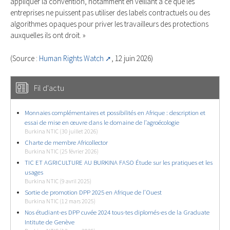
appliquer la convention, notamment en veillant à ce que les
entreprises ne puissent pas utiliser des labels contractuels ou des
algorithmes opaques pour priver les travailleurs des protections
auxquelles ils ont droit. »
(Source :
Human Rights Watch
, 12 juin 2026)
Fil d'actu
Monnaies complémentaires et possibilités en Afrique : description et
essai de mise en œuvre dans le domaine de l’agroécologie
Burkina NTIC (30 juillet 2026)
Charte de membre Africollector
Burkina NTIC (25 février 2026)
TIC ET AGRICULTURE AU BURKINA FASO Étude sur les pratiques et les
usages
Burkina NTIC (9 avril 2025)
Sortie de promotion DPP 2025 en Afrique de l’Ouest
Burkina NTIC (12 mars 2025)
Nos étudiant-es DPP cuvée 2024 tous-tes diplomés-es de la Graduate
Intitute de Genève