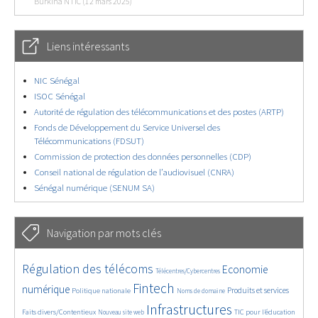
Burkina NTIC (12 mars 2025)
Liens intéressants
NIC Sénégal
ISOC Sénégal
Autorité de régulation des télécommunications et des postes (ARTP)
Fonds de Développement du Service Universel des
Télécommunications (FDSUT)
Commission de protection des données personnelles (CDP)
Conseil national de régulation de l’audiovisuel (CNRA)
Sénégal numérique (SENUM SA)
Navigation par mots clés
4643/5765
402/5765
3692/5765
Régulation des télécoms
Economie
Télécentres/Cybercentres
1904/5765
5309/5765
699/5765
2381/5765
1555/5765
Fintech
numérique
Produits et services
Politique nationale
Noms de domaine
841/5765
5765/5765
1863/5765
194/5765
Infrastructures
Faits divers/Contentieux
TIC pour l’éducation
Nouveau site web