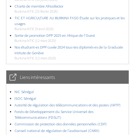
Charte de membre Africollector
Burkina NTIC (25 février 2026)
TIC ET AGRICULTURE AU BURKINA FASO Étude sur les pratiques et les
usages
Burkina NTIC (9 avril 2025)
Sortie de promotion DPP 2025 en Afrique de l’Ouest
Burkina NTIC (12 mars 2025)
Nos étudiant-es DPP cuvée 2024 tous-tes diplomés-es de la Graduate
Intitute de Genève
Burkina NTIC (12 mars 2025)
Liens intéressants
NIC Sénégal
ISOC Sénégal
Autorité de régulation des télécommunications et des postes (ARTP)
Fonds de Développement du Service Universel des
Télécommunications (FDSUT)
Commission de protection des données personnelles (CDP)
Conseil national de régulation de l’audiovisuel (CNRA)