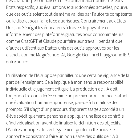
des chatbots personnalisés en les formant aux normes de leurs
Etats respectifs, aux évaluations et aux données actuelles, pourvu
que ces outils soient tout de même validés par l’autorité compétente
ou le district pour faire face aux risques. Contrairement aux Etats-
Unis, au Sénégal les éducateurs à travers le pays utilisent
informellement des plateformes gratuites pour consommateurs
comme ChatGPT et Claude pour faire leur travail, pendant que
d’autres utilisent aux Etattts-unis des outils approuvés par les
districts comme MagicSchool AI, Google Gemini et Playground IEP,
entre autres.
L’utilisation de l’IA suppose par ailleurs une certaine vigilance de la
part de l’enseignant. Cela implique à mon sens la responsabilité
individuelle et le jugement critique. La production de l’IA doit
toujours être considérée comme un premier brouillon nécessitant
une évaluation humaine rigoureuse, par-delà la maitrise des
prompts. S’il s’agit d’un parcours d’apprentissage accordé à un
élève spécifiquement, pensons à appliquer une liste de contrôle
d’individualisation avant de finaliser la définition des objectifs.
D’autres principes doivent également guider cette nouvelle
approche consistant à faire un bon usage des outils de l’IA à