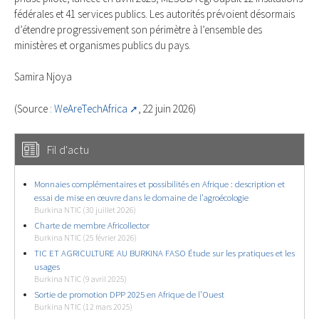
fédérales et 41 services publics. Les autorités prévoient désormais
d’étendre progressivement son périmètre à l’ensemble des
ministères et organismes publics du pays.
Samira Njoya
(Source :
WeAreTechAfrica
, 22 juin 2026)
Fil d'actu
Monnaies complémentaires et possibilités en Afrique : description et
essai de mise en œuvre dans le domaine de l’agroécologie
Burkina NTIC (30 juillet 2026)
Charte de membre Africollector
Burkina NTIC (25 février 2026)
TIC ET AGRICULTURE AU BURKINA FASO Étude sur les pratiques et les
usages
Burkina NTIC (9 avril 2025)
Sortie de promotion DPP 2025 en Afrique de l’Ouest
Burkina NTIC (12 mars 2025)