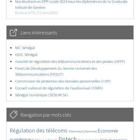
Nos étudiant-es DPP cuvée 2024 tous-tes diplomés-es de la Graduate
Intitute de Genève
Burkina NTIC (12 mars 2025)
Liens intéressants
NIC Sénégal
ISOC Sénégal
Autorité de régulation des télécommunications et des postes (ARTP)
Fonds de Développement du Service Universel des
Télécommunications (FDSUT)
Commission de protection des données personnelles (CDP)
Conseil national de régulation de l’audiovisuel (CNRA)
Sénégal numérique (SENUM SA)
Navigation par mots clés
4678/5773
368/5773
3706/5773
Régulation des télécoms
Economie
Télécentres/Cybercentres
1863/5773
5290/5773
675/5773
2403/5773
1599/5773
Fintech
numérique