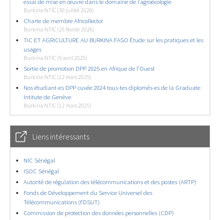
essai de mise en œuvre dans le domaine de l’agroécologie
Burkina NTIC (30 juillet 2026)
Charte de membre Africollector
Burkina NTIC (25 février 2026)
TIC ET AGRICULTURE AU BURKINA FASO Étude sur les pratiques et les
usages
Burkina NTIC (9 avril 2025)
Sortie de promotion DPP 2025 en Afrique de l’Ouest
Burkina NTIC (12 mars 2025)
Nos étudiant-es DPP cuvée 2024 tous-tes diplomés-es de la Graduate
Intitute de Genève
Burkina NTIC (12 mars 2025)
Liens intéressants
NIC Sénégal
ISOC Sénégal
Autorité de régulation des télécommunications et des postes (ARTP)
Fonds de Développement du Service Universel des
Télécommunications (FDSUT)
Commission de protection des données personnelles (CDP)