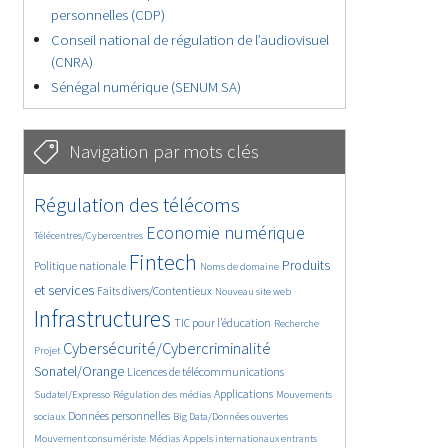
personnelles (CDP)
Conseil national de régulation de l’audiovisuel
(CNRA)
Sénégal numérique (SENUM SA)
Navigation par mots clés
4926/5902
357/5902
Régulation des télécoms
3905/5902
1933/5902
Economie numérique
Télécentres/Cybercentres
5476/5902
700/5902
2530/5902
Fintech
Produits
Politique nationale
Noms de domaine
1625/5902
877/5902
5902/5902
et services
Faits divers/Contentieux
Nouveau site web
1936/5902
199/5902
264/5902
Infrastructures
TIC pour l’éducation
Recherche
3659/5902
2346/5902
Cybersécurité/Cybercriminalité
Projet
1683/5902
298/5902
Sonatel/Orange
Licences de télécommunications
1050/5902
1605/5902
1126/5902
Applications
Sudatel/Expresso
Régulation des médias
Mouvements
1731/5902
143/5902
629/5902
Données personnelles
sociaux
Big Data/Données ouvertes
391/5902
682/5902
1805/5902
Mouvement consumériste
Médias
Appels internationaux entrants