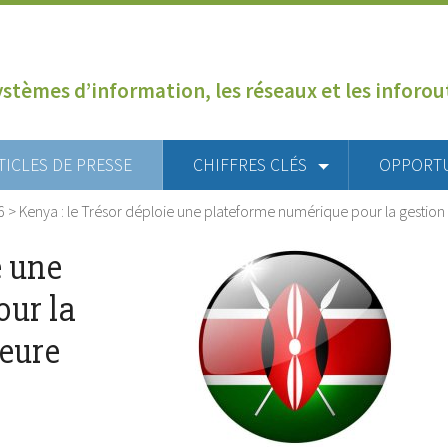
ystèmes d’information, les réseaux et les inforo
TICLES DE PRESSE
CHIFFRES CLÉS
OPPORT
6
>
Kenya : le Trésor déploie une plateforme numérique pour la gestion
e une
our la
ieure