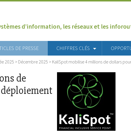
ystèmes d’information, les réseaux et les inforo
TICLES DE PRESSE
CHIFFRES CLÉS
OPPORT
ée 2025
>
Décembre 2025
>
KaliSpot mobilise 4 millions de dollars po
ions de
e déploiement