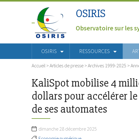
OSIRIS
Observatoire sur les s
OSIRIS
RESSOURCES
AR
Accueil
>
Articles de presse
>
Archives 1999-2025
>
Ann
KaliSpot mobilise 4 mill
dollars pour accélérer l
de ses automates
dimanche 28 décembre 2025
Economie numérique