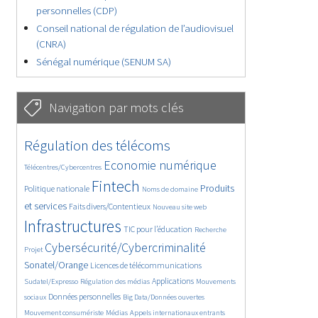
personnelles (CDP)
Conseil national de régulation de l’audiovisuel
(CNRA)
Sénégal numérique (SENUM SA)
Navigation par mots clés
4599/5555
360/5555
Régulation des télécoms
3696/5555
1836/5555
Economie numérique
Télécentres/Cybercentres
5139/5555
666/5555
2352/5555
Fintech
Produits
Politique nationale
Noms de domaine
1597/5555
813/5555
5555/5555
et services
Faits divers/Contentieux
Nouveau site web
1818/5555
194/5555
246/5555
Infrastructures
TIC pour l’éducation
Recherche
3562/5555
2293/5555
Cybersécurité/Cybercriminalité
Projet
1621/5555
286/5555
Sonatel/Orange
Licences de télécommunications
1022/5555
1493/5555
1178/5555
Applications
Sudatel/Expresso
Régulation des médias
Mouvements
1658/5555
141/5555
616/5555
Données personnelles
sociaux
Big Data/Données ouvertes
371/5555
656/5555
1732/5555
Mouvement consumériste
Médias
Appels internationaux entrants