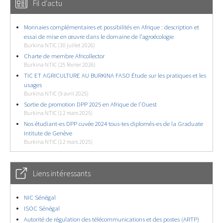
Fil d'actu
Monnaies complémentaires et possibilités en Afrique : description et
essai de mise en œuvre dans le domaine de l’agroécologie
Burkina NTIC (30 juillet 2026)
Charte de membre Africollector
Burkina NTIC (25 février 2026)
TIC ET AGRICULTURE AU BURKINA FASO Étude sur les pratiques et les
usages
Burkina NTIC (9 avril 2025)
Sortie de promotion DPP 2025 en Afrique de l’Ouest
Burkina NTIC (12 mars 2025)
Nos étudiant-es DPP cuvée 2024 tous-tes diplomés-es de la Graduate
Intitute de Genève
Burkina NTIC (12 mars 2025)
Liens intéressants
NIC Sénégal
ISOC Sénégal
Autorité de régulation des télécommunications et des postes (ARTP)