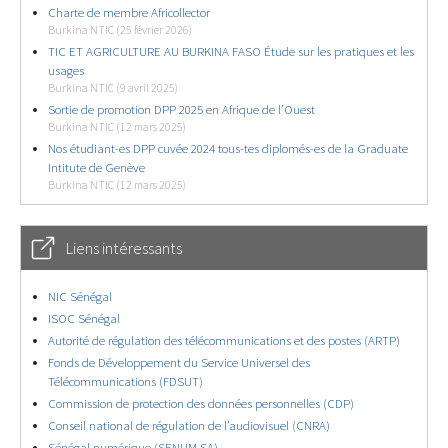
Charte de membre Africollector
Burkina NTIC (25 février 2026)
TIC ET AGRICULTURE AU BURKINA FASO Étude sur les pratiques et les
usages
Burkina NTIC (9 avril 2025)
Sortie de promotion DPP 2025 en Afrique de l’Ouest
Burkina NTIC (12 mars 2025)
Nos étudiant-es DPP cuvée 2024 tous-tes diplomés-es de la Graduate
Intitute de Genève
Burkina NTIC (12 mars 2025)
Liens intéressants
NIC Sénégal
ISOC Sénégal
Autorité de régulation des télécommunications et des postes (ARTP)
Fonds de Développement du Service Universel des
Télécommunications (FDSUT)
Commission de protection des données personnelles (CDP)
Conseil national de régulation de l’audiovisuel (CNRA)
Sénégal numérique (SENUM SA)