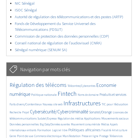
NIC Sénégal
ISOC Sénégal
Autorité de régulation des télécommunications et des postes (ARTP)
Fonds de Développement du Service Universel des
Télécommunications (FDSUT)
Commission de protection des données personnelles (CDP)
Conseil national de régulation de l’audiovisuel (CNRA)
Sénégal numérique (SENUM SA)
Navigation par mots clés
4552/5616
351/5616
3609/5616
Régulation des télécoms
Economie
Télécentres/Cybercentres
1834/5616
5239/5616
607/5616
2211/5616
1536/5616
Fintech
numérique
Produits et services
Politique nationale
Noms de domaine
806/5616
5616/5616
1876/5616
195/5616
Infrastructures
Faits divers/Contentieux
TIC pour l’éducation
Nouveau site web
247/5616
3745/5616
2166/5616
1612/5616
Cybersécurité/Cybercriminalité
Sonatel/Orange
Licences de
Recherche
Projet
283/5616
1016/5616
1516/5616
1230/5616
1637/5616
télécommunications
Applications
Mouvements sociaux
Sudatel/Expresso
Régulation des médias
140/5616
612/5616
365/5616
650/5616
Données personnelles
Big Data/Données ouvertes
Mouvement consumériste
Médias
Appels
1711/5616
96/5616
2538/5616
1052/5616
177/5616
585/5616
Politiques africaines
Formation
internationaux entrants
Logiciel libre
Fiscalité
Art et culture
1874/5616
1037/5616
1484/5616
321/5616
125/5616
207/5616
1205/5616
Point de vue
Manifestation
Genre
Commerce électronique
Presse en ligne
Piratage
Téléservices