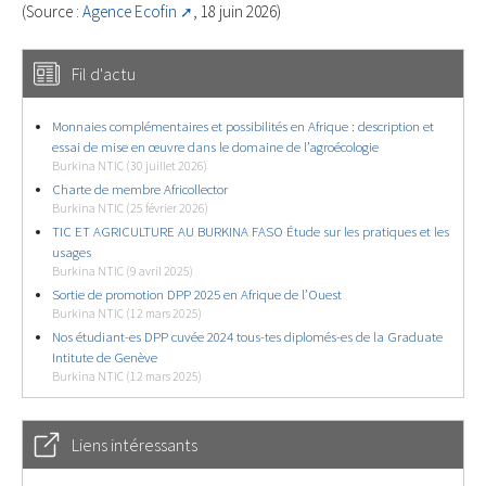
(Source :
Agence Ecofin
, 18 juin 2026)
Fil d'actu
Monnaies complémentaires et possibilités en Afrique : description et
essai de mise en œuvre dans le domaine de l’agroécologie
Burkina NTIC (30 juillet 2026)
Charte de membre Africollector
Burkina NTIC (25 février 2026)
TIC ET AGRICULTURE AU BURKINA FASO Étude sur les pratiques et les
usages
Burkina NTIC (9 avril 2025)
Sortie de promotion DPP 2025 en Afrique de l’Ouest
Burkina NTIC (12 mars 2025)
Nos étudiant-es DPP cuvée 2024 tous-tes diplomés-es de la Graduate
Intitute de Genève
Burkina NTIC (12 mars 2025)
Liens intéressants