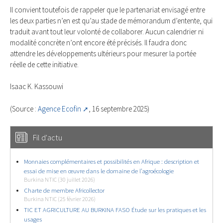
Il convient toutefois de rappeler que le partenariat envisagé entre
les deux parties n’en est qu’au stade de mémorandum d’entente, qui
traduit avant tout leur volonté de collaborer. Aucun calendrier ni
modalité concrète n’ont encore été précisés. Il faudra donc
attendre les développements ultérieurs pour mesurer la portée
réelle de cette initiative.
Isaac K. Kassouwi
(Source :
Agence Ecofin
, 16 septembre 2025)
Fil d'actu
Monnaies complémentaires et possibilités en Afrique : description et
essai de mise en œuvre dans le domaine de l’agroécologie
Burkina NTIC (30 juillet 2026)
Charte de membre Africollector
Burkina NTIC (25 février 2026)
TIC ET AGRICULTURE AU BURKINA FASO Étude sur les pratiques et les
usages