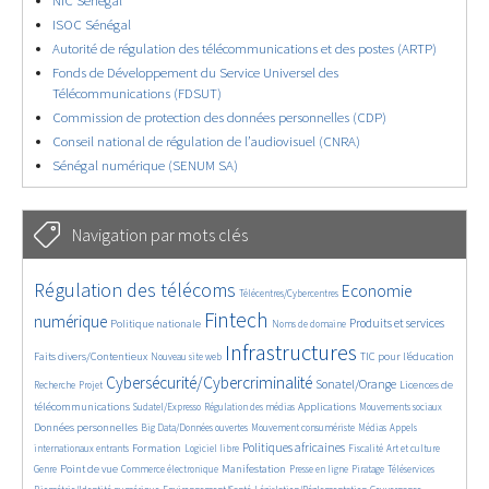
NIC Sénégal
ISOC Sénégal
Autorité de régulation des télécommunications et des postes (ARTP)
Fonds de Développement du Service Universel des
Télécommunications (FDSUT)
Commission de protection des données personnelles (CDP)
Conseil national de régulation de l’audiovisuel (CNRA)
Sénégal numérique (SENUM SA)
Navigation par mots clés
4654/5650
362/5650
3744/5650
Régulation des télécoms
Economie
Télécentres/Cybercentres
1854/5650
5188/5650
688/5650
2414/5650
1612/5650
Fintech
numérique
Produits et services
Politique nationale
Noms de domaine
838/5650
5650/5650
1835/5650
197/5650
Infrastructures
Faits divers/Contentieux
TIC pour l’éducation
Nouveau site web
248/5650
3594/5650
2329/5650
1632/5650
Cybersécurité/Cybercriminalité
Sonatel/Orange
Licences de
Recherche
Projet
289/5650
1027/5650
1526/5650
1185/5650
1673/5650
télécommunications
Applications
Sudatel/Expresso
Régulation des médias
Mouvements sociaux
141/5650
632/5650
375/5650
669/5650
Données personnelles
Big Data/Données ouvertes
Mouvement consumériste
Médias
Appels
1752/5650
96/5650
2477/5650
1097/5650
178/5650
591/5650
Politiques africaines
Formation
internationaux entrants
Logiciel libre
Fiscalité
Art et culture
1836/5650
1048/5650
1516/5650
342/5650
131/5650
206/5650
1170/5650
Point de vue
Manifestation
Genre
Commerce électronique
Presse en ligne
Piratage
Téléservices
367/5650
340/5650
366/5650
1921/5650