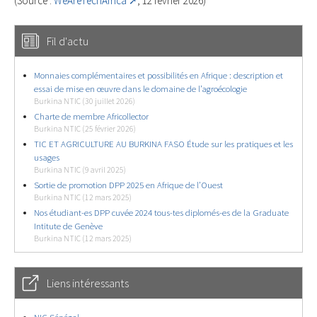
(Source :
WeAreTechAfrica
, 12 février 2026)
Fil d'actu
Monnaies complémentaires et possibilités en Afrique : description et
essai de mise en œuvre dans le domaine de l’agroécologie
Burkina NTIC (30 juillet 2026)
Charte de membre Africollector
Burkina NTIC (25 février 2026)
TIC ET AGRICULTURE AU BURKINA FASO Étude sur les pratiques et les
usages
Burkina NTIC (9 avril 2025)
Sortie de promotion DPP 2025 en Afrique de l’Ouest
Burkina NTIC (12 mars 2025)
Nos étudiant-es DPP cuvée 2024 tous-tes diplomés-es de la Graduate
Intitute de Genève
Burkina NTIC (12 mars 2025)
Liens intéressants