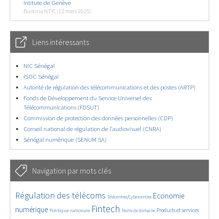
Intitute de Genève
Burkina NTIC (12 mars 2025)
Liens intéressants
NIC Sénégal
ISOC Sénégal
Autorité de régulation des télécommunications et des postes (ARTP)
Fonds de Développement du Service Universel des
Télécommunications (FDSUT)
Commission de protection des données personnelles (CDP)
Conseil national de régulation de l’audiovisuel (CNRA)
Sénégal numérique (SENUM SA)
Navigation par mots clés
4643/5765
402/5765
3692/5765
Régulation des télécoms
Economie
Télécentres/Cybercentres
1904/5765
5309/5765
699/5765
2381/5765
1555/5765
Fintech
numérique
Produits et services
Politique nationale
Noms de domaine