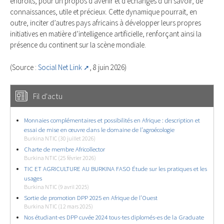
endroits, pour un propos d’avenir et d’échanges d’un savoir, de
connaissances, utile et précieux. Cette dynamique pourrait, en
outre, inciter d’autres pays africains à développer leurs propres
initiatives en matière d’intelligence artificielle, renforçant ainsi la
présence du continent sur la scène mondiale.
(Source :
Social Net Link
, 8 juin 2026)
Fil d'actu
Monnaies complémentaires et possibilités en Afrique : description et
essai de mise en œuvre dans le domaine de l’agroécologie
Burkina NTIC (30 juillet 2026)
Charte de membre Africollector
Burkina NTIC (25 février 2026)
TIC ET AGRICULTURE AU BURKINA FASO Étude sur les pratiques et les
usages
Burkina NTIC (9 avril 2025)
Sortie de promotion DPP 2025 en Afrique de l’Ouest
Burkina NTIC (12 mars 2025)
Nos étudiant-es DPP cuvée 2024 tous-tes diplomés-es de la Graduate