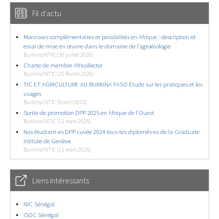
Fil d'actu
Monnaies complémentaires et possibilités en Afrique : description et
essai de mise en œuvre dans le domaine de l’agroécologie
Burkina NTIC (30 juillet 2026)
Charte de membre Africollector
Burkina NTIC (25 février 2026)
TIC ET AGRICULTURE AU BURKINA FASO Étude sur les pratiques et les
usages
Burkina NTIC (9 avril 2025)
Sortie de promotion DPP 2025 en Afrique de l’Ouest
Burkina NTIC (12 mars 2025)
Nos étudiant-es DPP cuvée 2024 tous-tes diplomés-es de la Graduate
Intitute de Genève
Burkina NTIC (12 mars 2025)
Liens intéressants
NIC Sénégal
ISOC Sénégal