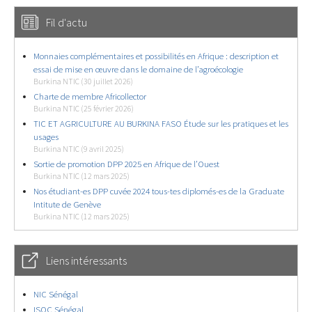
Fil d'actu
Monnaies complémentaires et possibilités en Afrique : description et
essai de mise en œuvre dans le domaine de l’agroécologie
Burkina NTIC (30 juillet 2026)
Charte de membre Africollector
Burkina NTIC (25 février 2026)
TIC ET AGRICULTURE AU BURKINA FASO Étude sur les pratiques et les
usages
Burkina NTIC (9 avril 2025)
Sortie de promotion DPP 2025 en Afrique de l’Ouest
Burkina NTIC (12 mars 2025)
Nos étudiant-es DPP cuvée 2024 tous-tes diplomés-es de la Graduate
Intitute de Genève
Burkina NTIC (12 mars 2025)
Liens intéressants
NIC Sénégal
ISOC Sénégal