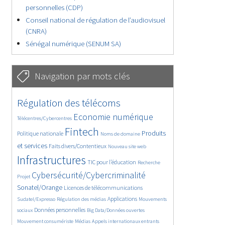
personnelles (CDP)
Conseil national de régulation de l’audiovisuel
(CNRA)
Sénégal numérique (SENUM SA)
Navigation par mots clés
4637/5597
362/5597
Régulation des télécoms
3748/5597
1865/5597
Economie numérique
Télécentres/Cybercentres
5169/5597
682/5597
2455/5597
Fintech
Produits
Politique nationale
Noms de domaine
1608/5597
843/5597
5597/5597
et services
Faits divers/Contentieux
Nouveau site web
1827/5597
198/5597
247/5597
Infrastructures
TIC pour l’éducation
Recherche
3553/5597
2309/5597
Cybersécurité/Cybercriminalité
Projet
1613/5597
299/5597
Sonatel/Orange
Licences de télécommunications
1015/5597
1517/5597
1138/5597
Applications
Sudatel/Expresso
Régulation des médias
Mouvements
1664/5597
146/5597
622/5597
Données personnelles
sociaux
Big Data/Données ouvertes
366/5597
735/5597
1753/5597
Mouvement consumériste
Médias
Appels internationaux entrants