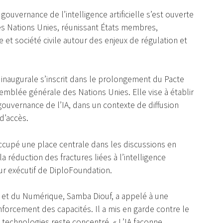
ouvernance de l’intelligence artificielle s’est ouverte
des Nations Unies, réunissant États membres,
t société civile autour des enjeux de régulation et
re inaugurale s’inscrit dans le prolongement du Pacte
mblée générale des Nations Unies. Elle vise à établir
uvernance de l’IA, dans un contexte de diffusion
d’accès.
occupé une place centrale dans les discussions en
 réduction des fractures liées à l’intelligence
teur exécutif de DiploFoundation.
 et du Numérique, Samba Diouf, a appelé à une
nforcement des capacités. Il a mis en garde contre le
ux technologies reste concentré. « L’IA façonne