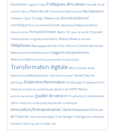
94/5597
2623/5597
1109/5597
175/5597
Politiques africaines
Formation
Logiciel libre
Fiscalité
Art et
647/5597
1853/5597
1052/5597
1578/5597
337/5597
Point de vue
Manifestation
culture
Genre
Commerce électronique
131/5597
210/5597
1231/5597
Biométrie/Identité
Presse en ligne
Piratage
Téléservices
365/5597
349/5597
372/5597
numérique
Environnement/Santé
Législation/Réglementation
1875/5597
145/5597
837/5597
290/5597
Portrait/Entretien
Gouvernance
Radio
TIC pour la santé
Propriété
60/5597
1141/5597
2249/5597
intellectuelle
Langues/Localisation
Médias/Réseaux sociaux
199/5597
1070/5597
120/5597
418/5597
Téléphonie
Désengagement de l’Etat
Internet
Collectivités locales
1349/5597
1039/5597
Usages et comportements
Dédouanement électronique
569/5597
4034/5597
Télévision/Radio numérique terrestre
Audiovisuel
385/5597
169/5597
Transformation digitale
Affaire Global Voice
325/5597
666/5597
185/5597
Géomatique/Géolocalisation
Service universel
Sentel/Tigo
Vie
2151/5597
34/5597
711/5597
Distinction/Nomination
politique
Handicapés
Enseignement à
870/5597
595/5597
191/5597
distance
Contenus numériques
Gestion de l’ARTP
Radios
2165/5597
557/5597
136/5597
Qualité de service
communautaires
Privatisation/Libéralisation
492/5597
2789/5597
SMSI
Fracture numérique/Solidarité numérique
Innovation/Entreprenariat
1365/5597
Liberté d’expression/Censure
50/5597
176/5597
900/5597
202/5597
de l’Internet
Internet des objets
Free Sénégal
Intelligence artificielle
68/5597
28/5597
Editorial
Gaming/Jeux vidéos
Yas