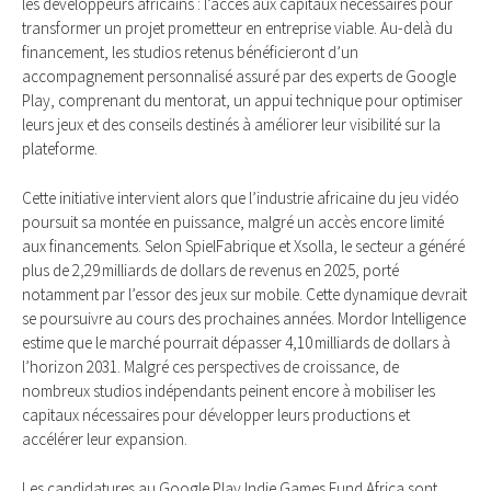
les développeurs africains : l’accès aux capitaux nécessaires pour
transformer un projet prometteur en entreprise viable. Au-delà du
financement, les studios retenus bénéficieront d’un
accompagnement personnalisé assuré par des experts de Google
Play, comprenant du mentorat, un appui technique pour optimiser
leurs jeux et des conseils destinés à améliorer leur visibilité sur la
plateforme.
Cette initiative intervient alors que l’industrie africaine du jeu vidéo
poursuit sa montée en puissance, malgré un accès encore limité
aux financements. Selon SpielFabrique et Xsolla, le secteur a généré
plus de 2,29 milliards de dollars de revenus en 2025, porté
notamment par l’essor des jeux sur mobile. Cette dynamique devrait
se poursuivre au cours des prochaines années. Mordor Intelligence
estime que le marché pourrait dépasser 4,10 milliards de dollars à
l’horizon 2031. Malgré ces perspectives de croissance, de
nombreux studios indépendants peinent encore à mobiliser les
capitaux nécessaires pour développer leurs productions et
accélérer leur expansion.
Les candidatures au Google Play Indie Games Fund Africa sont