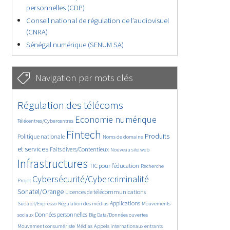
personnelles (CDP)
Conseil national de régulation de l’audiovisuel
(CNRA)
Sénégal numérique (SENUM SA)
Navigation par mots clés
4657/5738
364/5738
Régulation des télécoms
3787/5738
1877/5738
Economie numérique
Télécentres/Cybercentres
5202/5738
690/5738
2477/5738
Fintech
Produits
Politique nationale
Noms de domaine
1616/5738
851/5738
5738/5738
et services
Faits divers/Contentieux
Nouveau site web
1835/5738
206/5738
247/5738
Infrastructures
TIC pour l’éducation
Recherche
3642/5738
2331/5738
Cybersécurité/Cybercriminalité
Projet
1631/5738
299/5738
Sonatel/Orange
Licences de télécommunications
1019/5738
1529/5738
1234/5738
Applications
Sudatel/Expresso
Régulation des médias
Mouvements
1670/5738
148/5738
626/5738
Données personnelles
sociaux
Big Data/Données ouvertes
366/5738
751/5738
1762/5738
Mouvement consumériste
Médias
Appels internationaux entrants