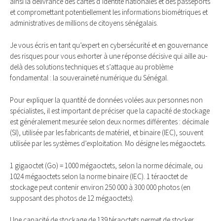
ainsi la délivrance des cartes d’identité nationales et des passeports
et compromettant potentiellement les informations biométriques et
administratives de millions de citoyens sénégalais.
Je vous écris en tant qu’expert en cybersécurité et en gouvernance
des risques pour vous exhorter à une réponse décisive qui aille au-
delà des solutions techniques et s’attaque au problème
fondamental : la souveraineté numérique du Sénégal.
Pour expliquer la quantité de données volées aux personnes non
spécialistes, il est important de préciser que la capacité de stockage
est généralement mesurée selon deux normes différentes : décimale
(SI), utilisée par les fabricants de matériel, et binaire (IEC), souvent
utilisée par les systèmes d’exploitation. Mo désigne les mégaoctets.
1 gigaoctet (Go) = 1000 mégaoctets, selon la norme décimale, ou
1024 mégaoctets selon la norme binaire (IEC). 1 téraoctet de
stockage peut contenir environ 250 000 à 300 000 photos (en
supposant des photos de 12 mégaoctets).
Une capacité de stockage de 139 téraoctets permet de stocker