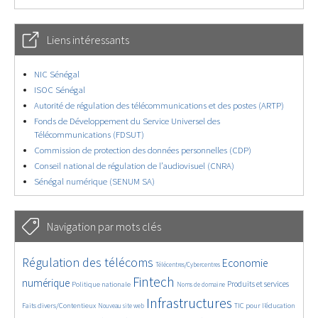
Liens intéressants
NIC Sénégal
ISOC Sénégal
Autorité de régulation des télécommunications et des postes (ARTP)
Fonds de Développement du Service Universel des
Télécommunications (FDSUT)
Commission de protection des données personnelles (CDP)
Conseil national de régulation de l’audiovisuel (CNRA)
Sénégal numérique (SENUM SA)
Navigation par mots clés
4607/5729
380/5729
3638/5729
Régulation des télécoms
Economie
Télécentres/Cybercentres
1890/5729
5235/5729
681/5729
2323/5729
1550/5729
Fintech
numérique
Produits et services
Politique nationale
Noms de domaine
820/5729
5729/5729
1824/5729
197/5729
Infrastructures
Faits divers/Contentieux
TIC pour l’éducation
Nouveau site web