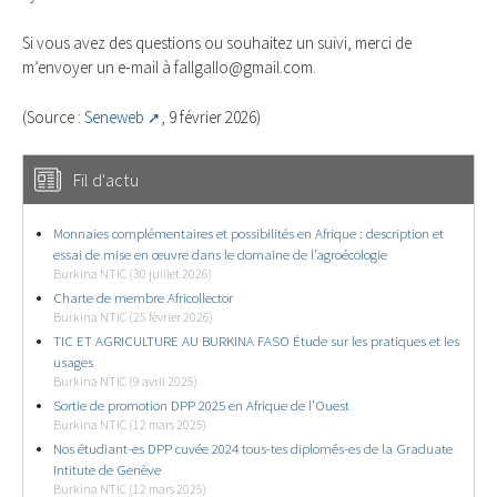
Si vous avez des questions ou souhaitez un suivi, merci de
m’envoyer un e-mail à fallgallo@gmail.com.
(Source :
Seneweb
, 9 février 2026)
Fil d'actu
Monnaies complémentaires et possibilités en Afrique : description et
essai de mise en œuvre dans le domaine de l’agroécologie
Burkina NTIC (30 juillet 2026)
Charte de membre Africollector
Burkina NTIC (25 février 2026)
TIC ET AGRICULTURE AU BURKINA FASO Étude sur les pratiques et les
usages
Burkina NTIC (9 avril 2025)
Sortie de promotion DPP 2025 en Afrique de l’Ouest
Burkina NTIC (12 mars 2025)
Nos étudiant-es DPP cuvée 2024 tous-tes diplomés-es de la Graduate
Intitute de Genève
Burkina NTIC (12 mars 2025)