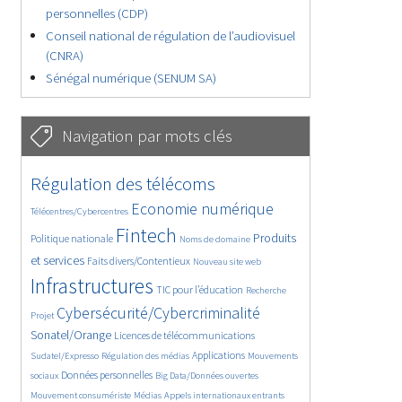
personnelles (CDP)
Conseil national de régulation de l’audiovisuel
(CNRA)
Sénégal numérique (SENUM SA)
Navigation par mots clés
4654/5650
362/5650
Régulation des télécoms
3744/5650
1854/5650
Economie numérique
Télécentres/Cybercentres
5188/5650
688/5650
2414/5650
Fintech
Produits
Politique nationale
Noms de domaine
1612/5650
838/5650
5650/5650
et services
Faits divers/Contentieux
Nouveau site web
1835/5650
197/5650
248/5650
Infrastructures
TIC pour l’éducation
Recherche
3594/5650
2329/5650
Cybersécurité/Cybercriminalité
Projet
1632/5650
289/5650
Sonatel/Orange
Licences de télécommunications
1027/5650
1526/5650
1185/5650
Applications
Sudatel/Expresso
Régulation des médias
Mouvements
1673/5650
141/5650
632/5650
Données personnelles
sociaux
Big Data/Données ouvertes
375/5650
669/5650
1752/5650
Mouvement consumériste
Médias
Appels internationaux entrants