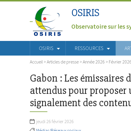
OSIRIS
Observatoire sur les s
OSIRIS
RESSOURCES
AR
Accueil
>
Articles de presse
>
Année 2026
>
Février 202
Gabon : Les émissaires 
attendus pour proposer 
signalement des contenus
jeudi 26 février 2026
Médias/Réseaux sociaux