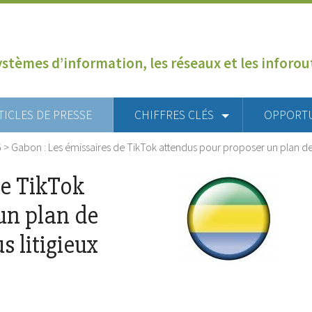
ystèmes d’information, les réseaux et les inforo
TICLES DE PRESSE
CHIFFRES CLÉS
OPPORT
6
>
Gabon : Les émissaires de TikTok attendus pour proposer un plan d
de TikTok
un plan de
 litigieux