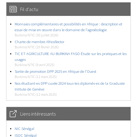
Fil d'actu
Monnaies complémentaires et possibilités en Afrique : description et
essai de mise en œuvre dans le domaine de l’agroécologie
Burkina NTIC (30 juillet 2026)
Charte de membre Africollector
Burkina NTIC (25 février 2026)
TIC ET AGRICULTURE AU BURKINA FASO Étude sur les pratiques et les
usages
Burkina NTIC (9 avril 2025)
Sortie de promotion DPP 2025 en Afrique de l’Ouest
Burkina NTIC (12 mars 2025)
Nos étudiant-es DPP cuvée 2024 tous-tes diplomés-es de la Graduate
Intitute de Genève
Burkina NTIC (12 mars 2025)
Liens intéressants
NIC Sénégal
ISOC Sénégal