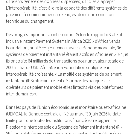
différents génère des données dispersées, difficiles à agréger.
L’interopérabilité, c’est-à-dire la capacité des différents systèmes de
paiement à communiquer entre eux, est donc une condition
technique du changement.
Des progrès importants sont en cours. Selon le rapport « State of
Inclusive Instant Payment Systems in Africa 2025 » d’AfricaNenda
Foundation, publié conjointement avec la Banque mondiale, 36
systèmes de paiement instantané étaient actifs en Afrique en 2024, et
ils ont traité 64 milliards de transactions pour une valeur totale de
2000 milliards USD. AfricaNenda Foundation souligne leur
interopérabilité croissante. « La moitié des systèmes de paiement
instantané (IPS) africains relient désormais les banques, les
opérateurs de paiement mobile et les fintechs via des plateformes
inter-domaines ».
Dans les pays de l’Union économique et monétaire ouest-africaine
(UEMOA), la Banque centrale a fixé au mardi 30 juin 2026 la date
limite pour que toutes les institutions financières rejoignent la
Plateforme Interopérable du Système de Paiement Instantané (PI‐
SPI), une plateforme commune de paiement instantané lancée en