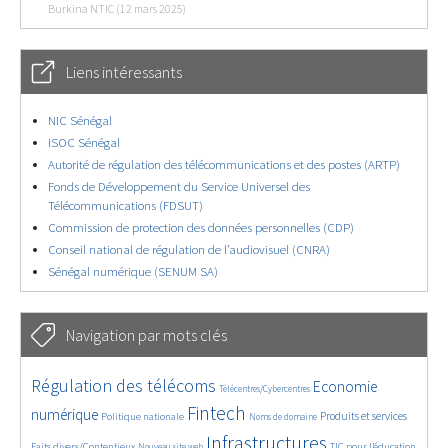
Burkina NTIC (12 mars 2025)
Liens intéressants
NIC Sénégal
ISOC Sénégal
Autorité de régulation des télécommunications et des postes (ARTP)
Fonds de Développement du Service Universel des
Télécommunications (FDSUT)
Commission de protection des données personnelles (CDP)
Conseil national de régulation de l’audiovisuel (CNRA)
Sénégal numérique (SENUM SA)
Navigation par mots clés
4641/5747
359/5747
3773/5747
Régulation des télécoms
Economie
Télécentres/Cybercentres
1878/5747
5209/5747
681/5747
2461/5747
1609/5747
Fintech
numérique
Produits et services
Politique nationale
Noms de domaine
850/5747
5747/5747
1831/5747
211/5747
Infrastructures
Faits divers/Contentieux
TIC pour l’éducation
Nouveau site web