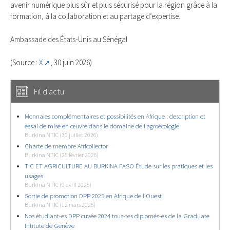
avenir numérique plus sûr et plus sécurisé pour la région grâce à la
formation, à la collaboration et au partage d’expertise.
Ambassade des États-Unis au Sénégal
(Source :
X
, 30 juin 2026)
Fil d'actu
Monnaies complémentaires et possibilités en Afrique : description et
essai de mise en œuvre dans le domaine de l’agroécologie
Burkina NTIC (30 juillet 2026)
Charte de membre Africollector
Burkina NTIC (25 février 2026)
TIC ET AGRICULTURE AU BURKINA FASO Étude sur les pratiques et les
usages
Burkina NTIC (9 avril 2025)
Sortie de promotion DPP 2025 en Afrique de l’Ouest
Burkina NTIC (12 mars 2025)
Nos étudiant-es DPP cuvée 2024 tous-tes diplomés-es de la Graduate
Intitute de Genève