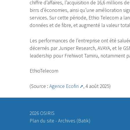
chiffre d’affaires, l’acquisition de 16,6 millions 
birrs d’économies, ainsi qu’une amélioration sign
services. Sur cette période, Ethio Telecom a l
données et de fibre, et augmenté la valeur totale
Les performances de l’entreprise ont été saluée
décernés par Juniper Research, AVAYA, et le G
leadership pour Frehiwot Tamiru, notamment pa
EthioTelecom
(Source :
Agence Ecofin
, 4 août 2025)
2026 OSIRIS
Plan du site
-
Archives (Batik)