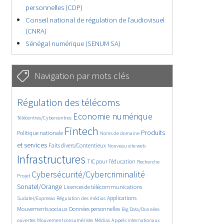
personnelles (CDP)
Conseil national de régulation de l’audiovisuel
(CNRA)
Sénégal numérique (SENUM SA)
Navigation par mots clés
4612/5814
368/5814
Régulation des télécoms
3664/5814
1869/5814
Economie numérique
Télécentres/Cybercentres
5255/5814
656/5814
2324/5814
Fintech
Produits
Politique nationale
Noms de domaine
1548/5814
817/5814
5814/5814
et services
Faits divers/Contentieux
Nouveau site web
1834/5814
196/5814
245/5814
Infrastructures
TIC pour l’éducation
Recherche
3766/5814
2276/5814
Cybersécurité/Cybercriminalité
Projet
1635/5814
301/5814
Sonatel/Orange
Licences de télécommunications
1039/5814
1518/5814
1273/5814
Applications
Sudatel/Expresso
Régulation des médias
1701/5814
147/5814
Mouvements sociaux
Données personnelles
Big Data/Données
616/5814
363/5814
648/5814
ouvertes
Mouvement consumériste
Médias
Appels internationaux