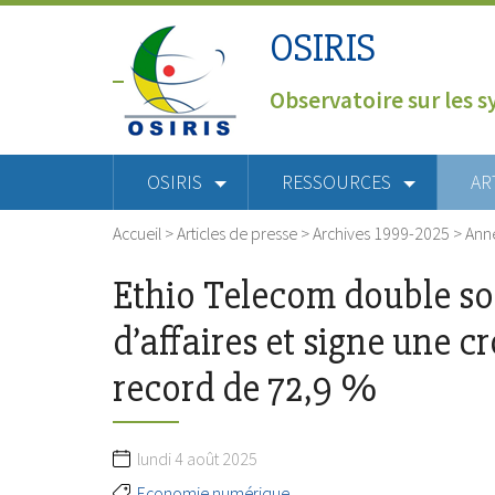
OSIRIS
Observatoire sur les s
OSIRIS
RESSOURCES
AR
Accueil
>
Articles de presse
>
Archives 1999-2025
>
Ann
Ethio Telecom double so
d’affaires et signe une c
record de 72,9 %
lundi 4 août 2025
Economie numérique