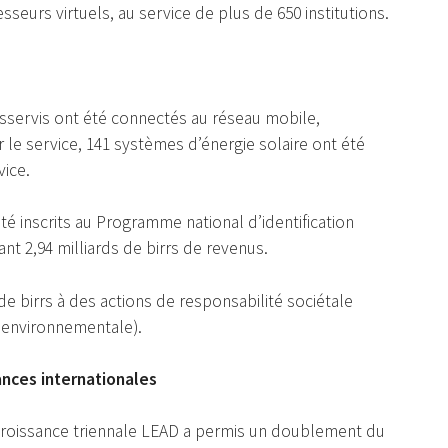
sseurs virtuels, au service de plus de 650 institutions.
desservis ont été connectés au réseau mobile,
er le service, 141 systèmes d’énergie solaire ont été
vice.
été inscrits au Programme national d’identification
nt 2,94 milliards de birrs de revenus.
e birrs à des actions de responsabilité sociétale
é environnementale).
ances internationales
 croissance triennale LEAD a permis un doublement du