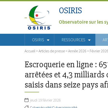
OSIRIS
Observatoire sur les s
OSIRIS
RESSOURCES
AR
Accueil
>
Articles de presse
>
Année 2026
>
Février 202
Escroquerie en ligne : 6
arrêtées et 4,3 milliards 
saisis dans seize pays af
jeudi 19 février 2026
Cybersécurité/Cybercriminalité