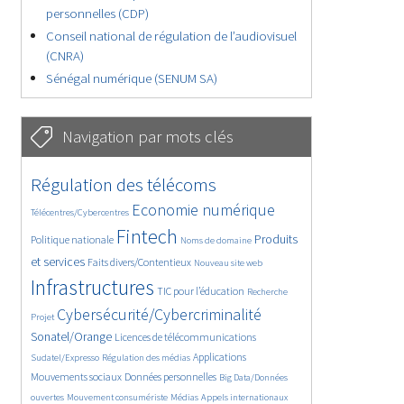
personnelles (CDP)
Conseil national de régulation de l’audiovisuel
(CNRA)
Sénégal numérique (SENUM SA)
Navigation par mots clés
4634/5709
364/5709
Régulation des télécoms
3751/5709
1866/5709
Economie numérique
Télécentres/Cybercentres
5181/5709
675/5709
2423/5709
Fintech
Produits
Politique nationale
Noms de domaine
1598/5709
841/5709
5709/5709
et services
Faits divers/Contentieux
Nouveau site web
1827/5709
206/5709
249/5709
Infrastructures
TIC pour l’éducation
Recherche
3653/5709
2309/5709
Cybersécurité/Cybercriminalité
Projet
1627/5709
293/5709
Sonatel/Orange
Licences de télécommunications
1018/5709
1512/5709
1239/5709
Applications
Sudatel/Expresso
Régulation des médias
1659/5709
145/5709
Mouvements sociaux
Données personnelles
Big Data/Données
625/5709
367/5709
745/5709
ouvertes
Mouvement consumériste
Médias
Appels internationaux