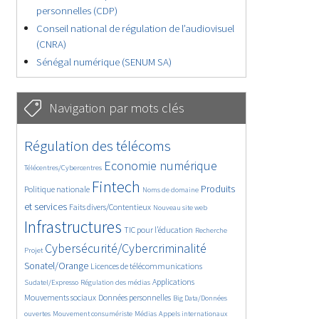
personnelles (CDP)
Conseil national de régulation de l’audiovisuel
(CNRA)
Sénégal numérique (SENUM SA)
Navigation par mots clés
4659/5800
369/5800
Régulation des télécoms
3798/5800
1882/5800
Economie numérique
Télécentres/Cybercentres
5226/5800
688/5800
2486/5800
Fintech
Produits
Politique nationale
Noms de domaine
1616/5800
852/5800
5800/5800
et services
Faits divers/Contentieux
Nouveau site web
1834/5800
211/5800
252/5800
Infrastructures
TIC pour l’éducation
Recherche
3700/5800
2334/5800
Cybersécurité/Cybercriminalité
Projet
1630/5800
295/5800
Sonatel/Orange
Licences de télécommunications
1020/5800
1539/5800
1262/5800
Applications
Sudatel/Expresso
Régulation des médias
1669/5800
147/5800
Mouvements sociaux
Données personnelles
Big Data/Données
629/5800
369/5800
759/5800
ouvertes
Mouvement consumériste
Médias
Appels internationaux