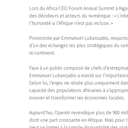
Lors du Africa CEO Forum Annual Summit à Kigali
des décideurs et acteurs du numérique : « L’intel
l’humanité si l’Afrique n’est pas incluse. »
Prononcée par Emmanuel Lubanzadio, responsab
d’un des échanges les plus stratégiques du somme
le continent.
Face à un public composé de chefs d’entreprise,
Emmanuel Lubanzadio a insisté sur l’importanc
Selon lui, l’enjeu ne réside plus uniquement dan
capacité des populations africaines à s’appropri
innover et transformer les économies locales.
Aujourd’hui, OpenAI revendique plus de 900 mil
dont une part croissante en Afrique. Mais pour l
peut se limiter à la simple disponibilité des p