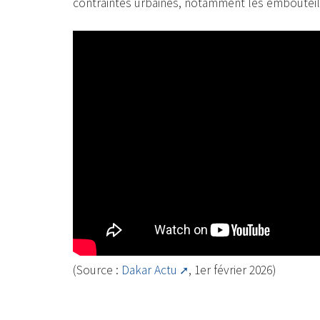
contraintes urbaines, notamment les embouteil
(Source :
Dakar Actu
, 1er février 2026)