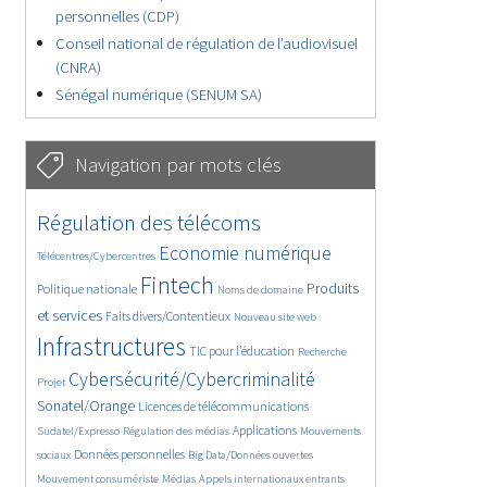
personnelles (CDP)
Conseil national de régulation de l’audiovisuel
(CNRA)
Sénégal numérique (SENUM SA)
Navigation par mots clés
4607/5729
380/5729
Régulation des télécoms
3638/5729
1890/5729
Economie numérique
Télécentres/Cybercentres
5235/5729
681/5729
2323/5729
Fintech
Produits
Politique nationale
Noms de domaine
1550/5729
820/5729
5729/5729
et services
Faits divers/Contentieux
Nouveau site web
1824/5729
197/5729
244/5729
Infrastructures
TIC pour l’éducation
Recherche
3686/5729
2277/5729
Cybersécurité/Cybercriminalité
Projet
1632/5729
301/5729
Sonatel/Orange
Licences de télécommunications
1045/5729
1516/5729
1218/5729
Applications
Sudatel/Expresso
Régulation des médias
Mouvements
1698/5729
146/5729
619/5729
Données personnelles
sociaux
Big Data/Données ouvertes
364/5729
649/5729
1730/5729
Mouvement consumériste
Médias
Appels internationaux entrants