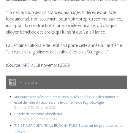
”La déclaration des naissances, mariages et décès est un acte
fondamental, non seulement pour votre propre reconnaissance,
mais pour la construction d’une société équitable, où chaque
citoyen bénéficie des droits qui lui sont dus”, a-t-il lancé.
La Semaine nationale de l’état civil porte cette année sur le thème
“Un état civil digitalisé et accessible à tous les Sénégalais”.
(Source :
APS
, 18 novembre 2025)
Fil d'actu
Monnaies complémentaires et possibilités en Afrique : description et
essai de mise en œuvre dans le domaine de l’agroécologie
Burkina NTIC (30 juillet 2026)
Charte de membre Africollector
Burkina NTIC (25 février 2026)
TIC ET AGRICULTURE AU BURKINA FASO Étude sur les pratiques et les
usages