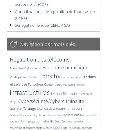
personnelles (CDP)
Conseil national de régulation de l’audiovisuel
(CNRA)
Sénégal numérique (SENUM SA)
Navigation par mots clés
4655/5792
402/5792
Régulation des télécoms
3698/5792
1906/5792
Economie numérique
Télécentres/Cybercentres
5325/5792
709/5792
2390/5792
Fintech
Produits
Politique nationale
Noms de domaine
1563/5792
841/5792
5792/5792
et services
Faits divers/Contentieux
Nouveau site web
1865/5792
196/5792
247/5792
Infrastructures
TIC pour l’éducation
Recherche
3732/5792
2319/5792
Cybersécurité/Cybercriminalité
Projet
1654/5792
303/5792
Sonatel/Orange
Licences de télécommunications
1049/5792
1541/5792
1228/5792
Applications
Sudatel/Expresso
Régulation des médias
Mouvements
1730/5792
150/5792
637/5792
Données personnelles
sociaux
Big Data/Données ouvertes
367/5792
657/5792
1754/5792
Mouvement consumériste
Médias
Appels internationaux entrants