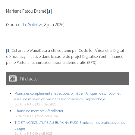
Marieme Fatou Dramé
[
1
]
(Source :
Le Soleil
, 8 juin 2026)
[
1
]
Cet article WanaData a été soutenu par Code for Africa et la Digital
démocracy initiative dans le cadre du projet Digitalise Youth, financé
par le Partenariat européen pour la démocratie (EPD)
Fil d'actu
Monnaies complémentaires et possibilités en Afrique : description et
essai de mise en œuvre dans le domaine de l’agroécologie
Burkina NTIC (30 juillet 2026)
Charte de membre Africollector
Burkina NTIC (25 février 2026)
TIC ET AGRICULTURE AU BURKINA FASO Étude sur les pratiques et les
usages
Burkina NTIC (9 avril 2025)