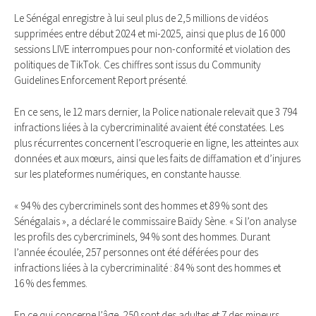
Le Sénégal enregistre à lui seul plus de 2,5 millions de vidéos
supprimées entre début 2024 et mi-2025, ainsi que plus de 16 000
sessions LIVE interrompues pour non-conformité et violation des
politiques de TikTok. Ces chiffres sont issus du Community
Guidelines Enforcement Report présenté.
En ce sens, le 12 mars dernier, la Police nationale relevait que 3 794
infractions liées à la cybercriminalité avaient été constatées. Les
plus récurrentes concernent l’escroquerie en ligne, les atteintes aux
données et aux mœurs, ainsi que les faits de diffamation et d’injures
sur les plateformes numériques, en constante hausse.
« 94 % des cybercriminels sont des hommes et 89 % sont des
Sénégalais », a déclaré le commissaire Baïdy Sène. « Si l’on analyse
les profils des cybercriminels, 94 % sont des hommes. Durant
l’année écoulée, 257 personnes ont été déférées pour des
infractions liées à la cybercriminalité : 84 % sont des hommes et
16 % des femmes.
En ce qui concerne l’âge, 250 sont des adultes et 7 des mineurs.