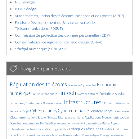
NIC Sénégal
ISOC Sénégal
Autorité de régulation des télécommunications et des postes (ARTP)
Fonds de Développement du Service Universel des
Télécommunications (FDSUT)
Commission de protection des données personnelles (CDP)
Conseil national de régulation de l’audiovisuel (CNRA)
Sénégal numérique (SENUM SA)
Navigation par mots clés
4531/5632
352/5632
3605/5632
Régulation des télécoms
Economie
Télécentres/Cybercentres
1845/5632
5241/5632
611/5632
2195/5632
1538/5632
Fintech
numérique
Produits et services
Politique nationale
Noms de domaine
809/5632
5632/5632
1896/5632
197/5632
Infrastructures
Faits divers/Contentieux
TIC pour l’éducation
Nouveau site web
245/5632
3742/5632
2182/5632
1606/5632
Cybersécurité/Cybercriminalité
Sonatel/Orange
Licences de
Recherche
Projet
285/5632
1014/5632
1529/5632
1227/5632
1633/5632
télécommunications
Applications
Mouvements sociaux
Sudatel/Expresso
Régulation des médias
140/5632
615/5632
366/5632
650/5632
Données personnelles
Big Data/Données ouvertes
Mouvement consumériste
Médias
Appels
1713/5632
94/5632
2530/5632
1054/5632
175/5632
582/5632
Politiques africaines
Formation
internationaux entrants
Logiciel libre
Fiscalité
Art et culture
1858/5632
1035/5632
1474/5632
324/5632
126/5632
206/5632
1220/5632
Point de vue
Manifestation
Genre
Commerce électronique
Presse en ligne
Piratage
Téléservices