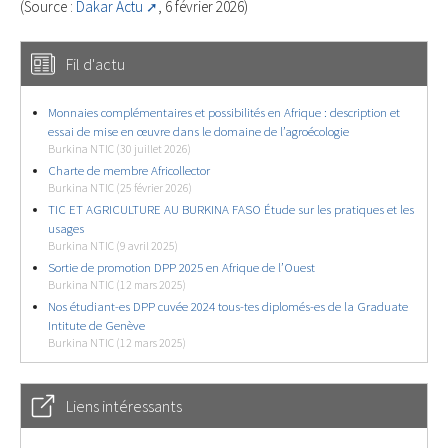
(Source :
Dakar Actu
, 6 février 2026)
Fil d'actu
Monnaies complémentaires et possibilités en Afrique : description et
essai de mise en œuvre dans le domaine de l’agroécologie
Burkina NTIC (30 juillet 2026)
Charte de membre Africollector
Burkina NTIC (25 février 2026)
TIC ET AGRICULTURE AU BURKINA FASO Étude sur les pratiques et les
usages
Burkina NTIC (9 avril 2025)
Sortie de promotion DPP 2025 en Afrique de l’Ouest
Burkina NTIC (12 mars 2025)
Nos étudiant-es DPP cuvée 2024 tous-tes diplomés-es de la Graduate
Intitute de Genève
Burkina NTIC (12 mars 2025)
Liens intéressants