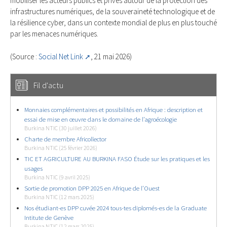
mobiliser les acteurs publics et privés autour de la protection des
infrastructures numériques, de la souveraineté technologique et de
la résilience cyber, dans un contexte mondial de plus en plus touché
par les menaces numériques.
(Source :
Social Net Link
, 21 mai 2026)
Fil d'actu
Monnaies complémentaires et possibilités en Afrique : description et
essai de mise en œuvre dans le domaine de l’agroécologie
Burkina NTIC (30 juillet 2026)
Charte de membre Africollector
Burkina NTIC (25 février 2026)
TIC ET AGRICULTURE AU BURKINA FASO Étude sur les pratiques et les
usages
Burkina NTIC (9 avril 2025)
Sortie de promotion DPP 2025 en Afrique de l’Ouest
Burkina NTIC (12 mars 2025)
Nos étudiant-es DPP cuvée 2024 tous-tes diplomés-es de la Graduate
Intitute de Genève
Burkina NTIC (12 mars 2025)