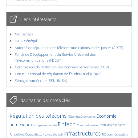
Liens intéressants
NIC Sénégal
ISOC Sénégal
Autorité de régulation des télécommunications et des postes (ARTP)
Fonds de Développement du Service Universel des
Télécommunications (FDSUT)
Commission de protection des données personnelles (CDP)
Conseil national de régulation de l’audiovisuel (CNRA)
Sénégal numérique (SENUM SA)
Navigation par mots clés
4658/5661
346/5661
3735/5661
Régulation des télécoms
Economie
Télécentres/Cybercentres
1849/5661
5209/5661
687/5661
2468/5661
1560/5661
Fintech
numérique
Produits et services
Politique nationale
Noms de domaine
832/5661
5661/5661
1836/5661
190/5661
Infrastructures
Faits divers/Contentieux
TIC pour l’éducation
Nouveau site web