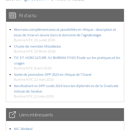
Fil d'actu
Monnaies complémentaires et possibilités en Afrique : description et
essai de mise en œuvre dans le domaine de l’agroécologie
Burkina NTIC (30 juillet 2026)
Charte de membre Africollector
Burkina NTIC (25 février 2026)
TIC ET AGRICULTURE AU BURKINA FASO Étude sur les pratiques et les
usages
Burkina NTIC (9 avril 2025)
Sortie de promotion DPP 2025 en Afrique de l’Ouest
Burkina NTIC (12 mars 2025)
Nos étudiant-es DPP cuvée 2024 tous-tes diplomés-es de la Graduate
Intitute de Genève
Burkina NTIC (12 mars 2025)
Liens intéressants
NIC Sénégal