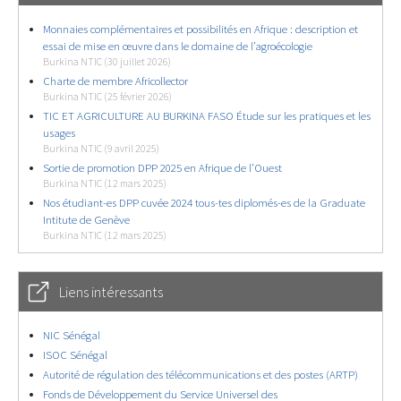
Monnaies complémentaires et possibilités en Afrique : description et
essai de mise en œuvre dans le domaine de l’agroécologie
Burkina NTIC (30 juillet 2026)
Charte de membre Africollector
Burkina NTIC (25 février 2026)
TIC ET AGRICULTURE AU BURKINA FASO Étude sur les pratiques et les
usages
Burkina NTIC (9 avril 2025)
Sortie de promotion DPP 2025 en Afrique de l’Ouest
Burkina NTIC (12 mars 2025)
Nos étudiant-es DPP cuvée 2024 tous-tes diplomés-es de la Graduate
Intitute de Genève
Burkina NTIC (12 mars 2025)
Liens intéressants
NIC Sénégal
ISOC Sénégal
Autorité de régulation des télécommunications et des postes (ARTP)
Fonds de Développement du Service Universel des