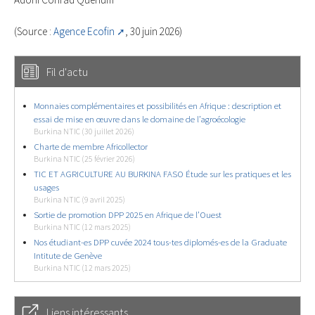
(Source :
Agence Ecofin
, 30 juin 2026)
Fil d'actu
Monnaies complémentaires et possibilités en Afrique : description et
essai de mise en œuvre dans le domaine de l’agroécologie
Burkina NTIC (30 juillet 2026)
Charte de membre Africollector
Burkina NTIC (25 février 2026)
TIC ET AGRICULTURE AU BURKINA FASO Étude sur les pratiques et les
usages
Burkina NTIC (9 avril 2025)
Sortie de promotion DPP 2025 en Afrique de l’Ouest
Burkina NTIC (12 mars 2025)
Nos étudiant-es DPP cuvée 2024 tous-tes diplomés-es de la Graduate
Intitute de Genève
Burkina NTIC (12 mars 2025)
Liens intéressants