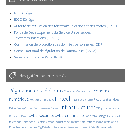
NIC Sénégal
ISOC Sénégal
Autorité de régulation des télécommunications et des postes (ARTP)
Fonds de Développement du Service Universel des
Télécommunications (FDSUT)
Commission de protection des données personnelles (CDP)
Conseil national de régulation de l’audiovisuel (CNRA)
Sénégal numérique (SENUM SA)
Navigation par mots clés
4643/5765
402/5765
3692/5765
Régulation des télécoms
Economie
Télécentres/Cybercentres
1904/5765
5309/5765
699/5765
2381/5765
1555/5765
Fintech
numérique
Produits et services
Politique nationale
Noms de domaine
841/5765
5765/5765
1863/5765
194/5765
Infrastructures
Faits divers/Contentieux
TIC pour l’éducation
Nouveau site web
247/5765
3722/5765
2315/5765
1652/5765
Cybersécurité/Cybercriminalité
Sonatel/Orange
Licences de
Recherche
Projet
297/5765
1045/5765
1536/5765
1222/5765
1726/5765
télécommunications
Applications
Sudatel/Expresso
Régulation des médias
Mouvements sociaux
148/5765
637/5765
367/5765
657/5765
Données personnelles
Big Data/Données ouvertes
Mouvement consumériste
Médias
Appels