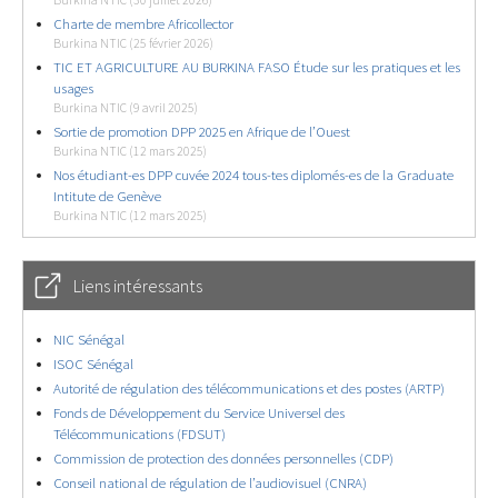
Burkina NTIC (30 juillet 2026)
Charte de membre Africollector
Burkina NTIC (25 février 2026)
TIC ET AGRICULTURE AU BURKINA FASO Étude sur les pratiques et les
usages
Burkina NTIC (9 avril 2025)
Sortie de promotion DPP 2025 en Afrique de l’Ouest
Burkina NTIC (12 mars 2025)
Nos étudiant-es DPP cuvée 2024 tous-tes diplomés-es de la Graduate
Intitute de Genève
Burkina NTIC (12 mars 2025)
Liens intéressants
NIC Sénégal
ISOC Sénégal
Autorité de régulation des télécommunications et des postes (ARTP)
Fonds de Développement du Service Universel des
Télécommunications (FDSUT)
Commission de protection des données personnelles (CDP)
Conseil national de régulation de l’audiovisuel (CNRA)