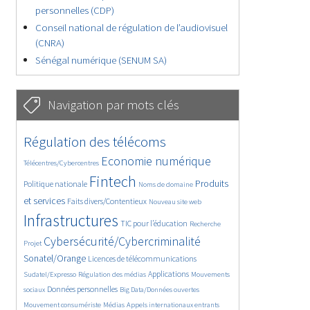
personnelles (CDP)
Conseil national de régulation de l’audiovisuel
(CNRA)
Sénégal numérique (SENUM SA)
Navigation par mots clés
4654/5650
362/5650
Régulation des télécoms
3744/5650
1854/5650
Economie numérique
Télécentres/Cybercentres
5188/5650
688/5650
2414/5650
Fintech
Produits
Politique nationale
Noms de domaine
1612/5650
838/5650
5650/5650
et services
Faits divers/Contentieux
Nouveau site web
1835/5650
197/5650
248/5650
Infrastructures
TIC pour l’éducation
Recherche
3594/5650
2329/5650
Cybersécurité/Cybercriminalité
Projet
1632/5650
289/5650
Sonatel/Orange
Licences de télécommunications
1027/5650
1526/5650
1185/5650
Applications
Sudatel/Expresso
Régulation des médias
Mouvements
1673/5650
141/5650
632/5650
Données personnelles
sociaux
Big Data/Données ouvertes
375/5650
669/5650
1752/5650
Mouvement consumériste
Médias
Appels internationaux entrants