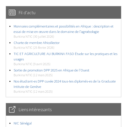
Fil d'actu
Monnaies complémentaires et possibilités en Afrique : description et
essai de mise en œuvre dans le domaine de l’agroécologie
Burkina NTIC (30 juillet 2026)
Charte de membre Africollector
Burkina NTIC (25 février 2026)
TIC ET AGRICULTURE AU BURKINA FASO Étude sur les pratiques et les
usages
Burkina NTIC (9 avril 2025)
Sortie de promotion DPP 2025 en Afrique de l’Ouest
Burkina NTIC (12 mars 2025)
Nos étudiant-es DPP cuvée 2024 tous-tes diplomés-es de la Graduate
Intitute de Genève
Burkina NTIC (12 mars 2025)
Liens intéressants
NIC Sénégal