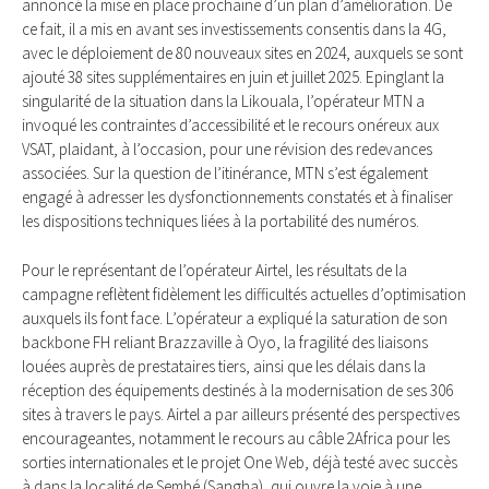
annoncé la mise en place prochaine d’un plan d’amélioration. De
ce fait, il a mis en avant ses investissements consentis dans la 4G,
avec le déploiement de 80 nouveaux sites en 2024, auxquels se sont
ajouté 38 sites supplémentaires en juin et juillet 2025. Epinglant la
singularité de la situation dans la Likouala, l’opérateur MTN a
invoqué les contraintes d’accessibilité et le recours onéreux aux
VSAT, plaidant, à l’occasion, pour une révision des redevances
associées. Sur la question de l’itinérance, MTN s’est également
engagé à adresser les dysfonctionnements constatés et à finaliser
les dispositions techniques liées à la portabilité des numéros.
Pour le représentant de l’opérateur Airtel, les résultats de la
campagne reflètent fidèlement les difficultés actuelles d’optimisation
auxquels ils font face. L’opérateur a expliqué la saturation de son
backbone FH reliant Brazzaville à Oyo, la fragilité des liaisons
louées auprès de prestataires tiers, ainsi que les délais dans la
réception des équipements destinés à la modernisation de ses 306
sites à travers le pays. Airtel a par ailleurs présenté des perspectives
encourageantes, notamment le recours au câble 2Africa pour les
sorties internationales et le projet One Web, déjà testé avec succès
à dans la localité de Sembé (Sangha), qui ouvre la voie à une