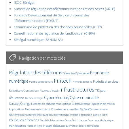
ISOC Sénégal
Autorité de régulation des télécommunications et des postes (ARTP)
Fonds de Développement du Service Universel des
Télécommunications (FDSUT)
Commission de protection des données personnelles (CDP)
Conseil national de régulation de l’audiovisuel (CNRA)
Sénégal numérique (SENUM SA)
Navigation par mots clés
4523/5527
350/5527
3578/5527
Régulation des télécoms
Economie
Télécentres/Cybercentres
1811/5527
5179/5527
574/5527
2117/5527
1520/5527
Fintech
numérique
Produits et services
Politique nationale
Noms de domaine
797/5527
5527/5527
1892/5527
Infrastructures
TIC pour
Faits divers/Contentieux
Nouveau site web
188/5527
242/5527
3768/5527
2114/5527
Cybersécurité/Cybercriminalité
l’éducation
Recherche
Projet
1599/5527
281/5527
1015/5527
1491/5527
Sonatel/Orange
Licences de télécommunications
Sudatel/Expresso
Régulation des médias
1250/5527
1633/5527
141/5527
598/5527
Applications
Mouvements sociaux
Données personnelles
Big Data/Données ouvertes
363/5527
642/5527
1685/5527
94/5527
2500/5527
Formation
Mouvement consumériste
Médias
Appels internationaux entrants
Logiciel libre
Politiques africaines
1080/5527
168/5527
582/5527
1861/5527
1042/5527
1471/5527
Point de vue
Fiscalité
Art et culture
Genre
Commerce électronique
321/5527
124/5527
204/5527
1158/5527
309/5527
Manifestation
Presse en ligne
Piratage
Téléservices
Biométrie/Identité numérique