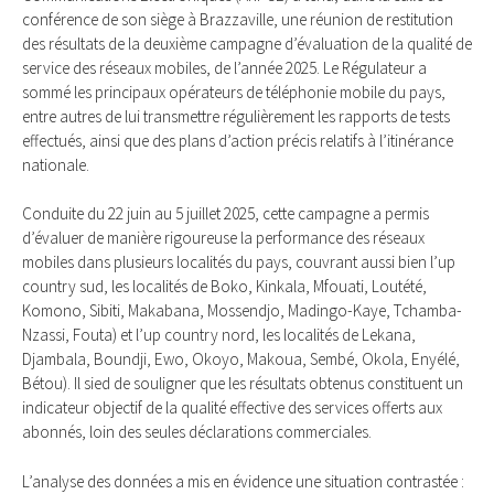
conférence de son siège à Brazzaville, une réunion de restitution
des résultats de la deuxième campagne d’évaluation de la qualité de
service des réseaux mobiles, de l’année 2025. Le Régulateur a
sommé les principaux opérateurs de téléphonie mobile du pays,
entre autres de lui transmettre régulièrement les rapports de tests
effectués, ainsi que des plans d’action précis relatifs à l’itinérance
nationale.
Conduite du 22 juin au 5 juillet 2025, cette campagne a permis
d’évaluer de manière rigoureuse la performance des réseaux
mobiles dans plusieurs localités du pays, couvrant aussi bien l’up
country sud, les localités de Boko, Kinkala, Mfouati, Loutété,
Komono, Sibiti, Makabana, Mossendjo, Madingo-Kaye, Tchamba-
Nzassi, Fouta) et l’up country nord, les localités de Lekana,
Djambala, Boundji, Ewo, Okoyo, Makoua, Sembé, Okola, Enyélé,
Bétou). Il sied de souligner que les résultats obtenus constituent un
indicateur objectif de la qualité effective des services offerts aux
abonnés, loin des seules déclarations commerciales.
L’analyse des données a mis en évidence une situation contrastée :