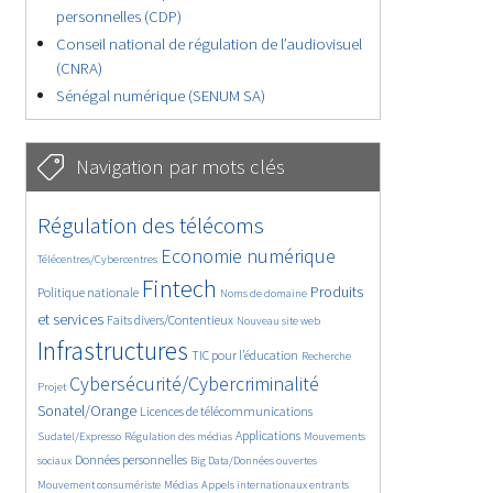
personnelles (CDP)
Conseil national de régulation de l’audiovisuel
(CNRA)
Sénégal numérique (SENUM SA)
Navigation par mots clés
4641/5747
359/5747
Régulation des télécoms
3773/5747
1878/5747
Economie numérique
Télécentres/Cybercentres
5209/5747
681/5747
2461/5747
Fintech
Produits
Politique nationale
Noms de domaine
1609/5747
850/5747
5747/5747
et services
Faits divers/Contentieux
Nouveau site web
1831/5747
211/5747
252/5747
Infrastructures
TIC pour l’éducation
Recherche
3651/5747
2316/5747
Cybersécurité/Cybercriminalité
Projet
1626/5747
295/5747
Sonatel/Orange
Licences de télécommunications
1020/5747
1523/5747
1235/5747
Applications
Sudatel/Expresso
Régulation des médias
Mouvements
1663/5747
147/5747
627/5747
Données personnelles
sociaux
Big Data/Données ouvertes
369/5747
755/5747
1752/5747
Mouvement consumériste
Médias
Appels internationaux entrants