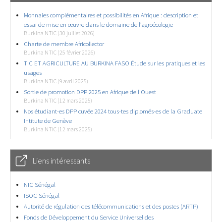
Monnaies complémentaires et possibilités en Afrique : description et
essai de mise en œuvre dans le domaine de l’agroécologie
Burkina NTIC (30 juillet 2026)
Charte de membre Africollector
Burkina NTIC (25 février 2026)
TIC ET AGRICULTURE AU BURKINA FASO Étude sur les pratiques et les
usages
Burkina NTIC (9 avril 2025)
Sortie de promotion DPP 2025 en Afrique de l’Ouest
Burkina NTIC (12 mars 2025)
Nos étudiant-es DPP cuvée 2024 tous-tes diplomés-es de la Graduate
Intitute de Genève
Burkina NTIC (12 mars 2025)
Liens intéressants
NIC Sénégal
ISOC Sénégal
Autorité de régulation des télécommunications et des postes (ARTP)
Fonds de Développement du Service Universel des