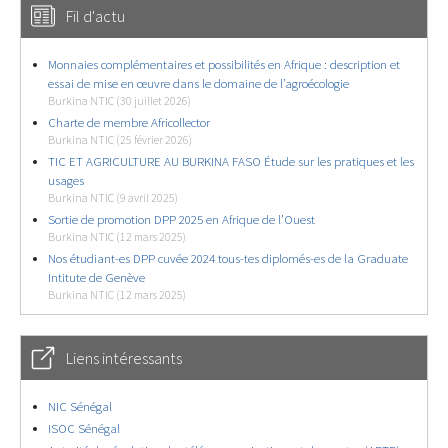
Fil d'actu
Monnaies complémentaires et possibilités en Afrique : description et
essai de mise en œuvre dans le domaine de l’agroécologie
Burkina NTIC (30 juillet 2026)
Charte de membre Africollector
Burkina NTIC (25 février 2026)
TIC ET AGRICULTURE AU BURKINA FASO Étude sur les pratiques et les
usages
Burkina NTIC (9 avril 2025)
Sortie de promotion DPP 2025 en Afrique de l’Ouest
Burkina NTIC (12 mars 2025)
Nos étudiant-es DPP cuvée 2024 tous-tes diplomés-es de la Graduate
Intitute de Genève
Burkina NTIC (12 mars 2025)
Liens intéressants
NIC Sénégal
ISOC Sénégal