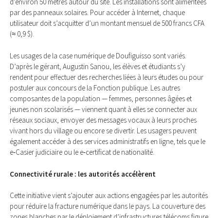
d’environ 50 mètres autour du site. Les installations sont alimentées
par des panneaux solaires. Pour accéder à Internet, chaque
utilisateur doit s’acquitter d’un montant mensuel de 500 francs CFA
(≈ 0,9 $).
Les usages de la case numérique de Doufiguisso sont variés.
D’après le gérant, Augustin Sanou, les élèves et étudiants s’y
rendent pour effectuer des recherches liées à leurs études ou pour
postuler aux concours de la Fonction publique. Les autres
composantes de la population — femmes, personnes âgées et
jeunes non scolarisés — viennent quant à elles se connecter aux
réseaux sociaux, envoyer des messages vocaux à leurs proches
vivant hors du village ou encore se divertir. Les usagers peuvent
également accéder à des services administratifs en ligne, tels que le
e‑Casier judiciaire ou le e‑certificat de nationalité.
Connectivité rurale : les autorités accélèrent
Cette initiative vient s’ajouter aux actions engagées par les autorités
pour réduire la fracture numérique dans le pays. La couverture des
zones blanches par le déploiement d’infrastructures télécoms figure