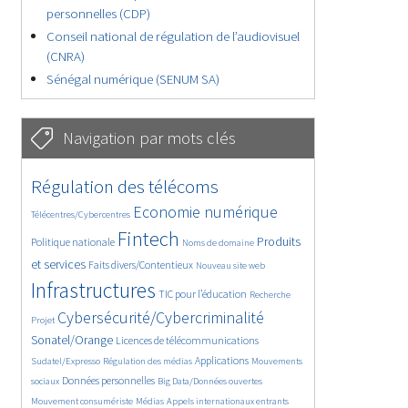
personnelles (CDP)
Conseil national de régulation de l’audiovisuel
(CNRA)
Sénégal numérique (SENUM SA)
Navigation par mots clés
4654/5650
362/5650
Régulation des télécoms
3744/5650
1854/5650
Economie numérique
Télécentres/Cybercentres
5188/5650
688/5650
2414/5650
Fintech
Produits
Politique nationale
Noms de domaine
1612/5650
838/5650
5650/5650
et services
Faits divers/Contentieux
Nouveau site web
1835/5650
197/5650
248/5650
Infrastructures
TIC pour l’éducation
Recherche
3594/5650
2329/5650
Cybersécurité/Cybercriminalité
Projet
1632/5650
289/5650
Sonatel/Orange
Licences de télécommunications
1027/5650
1526/5650
1185/5650
Applications
Sudatel/Expresso
Régulation des médias
Mouvements
1673/5650
141/5650
632/5650
Données personnelles
sociaux
Big Data/Données ouvertes
375/5650
669/5650
1752/5650
Mouvement consumériste
Médias
Appels internationaux entrants