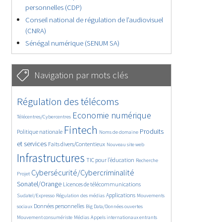
personnelles (CDP)
Conseil national de régulation de l’audiovisuel
(CNRA)
Sénégal numérique (SENUM SA)
Navigation par mots clés
4622/5560
346/5560
Régulation des télécoms
3688/5560
1834/5560
Economie numérique
Télécentres/Cybercentres
5178/5560
678/5560
2404/5560
Fintech
Produits
Politique nationale
Noms de domaine
1553/5560
827/5560
5560/5560
et services
Faits divers/Contentieux
Nouveau site web
1820/5560
189/5560
242/5560
Infrastructures
TIC pour l’éducation
Recherche
3483/5560
2226/5560
Cybersécurité/Cybercriminalité
Projet
1600/5560
288/5560
Sonatel/Orange
Licences de télécommunications
1007/5560
1512/5560
1071/5560
Applications
Sudatel/Expresso
Régulation des médias
Mouvements
1635/5560
141/5560
600/5560
Données personnelles
sociaux
Big Data/Données ouvertes
372/5560
642/5560
1683/5560
Mouvement consumériste
Médias
Appels internationaux entrants