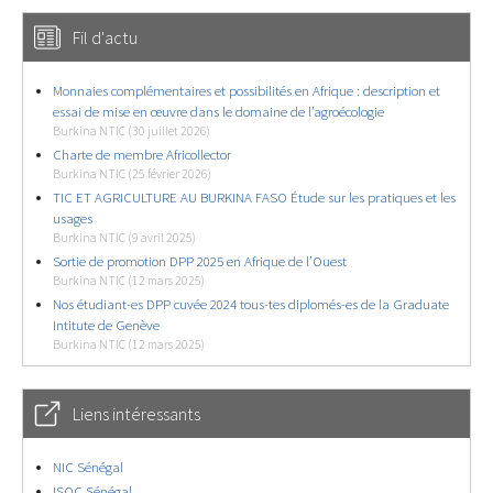
Fil d'actu
Monnaies complémentaires et possibilités en Afrique : description et
essai de mise en œuvre dans le domaine de l’agroécologie
Burkina NTIC (30 juillet 2026)
Charte de membre Africollector
Burkina NTIC (25 février 2026)
TIC ET AGRICULTURE AU BURKINA FASO Étude sur les pratiques et les
usages
Burkina NTIC (9 avril 2025)
Sortie de promotion DPP 2025 en Afrique de l’Ouest
Burkina NTIC (12 mars 2025)
Nos étudiant-es DPP cuvée 2024 tous-tes diplomés-es de la Graduate
Intitute de Genève
Burkina NTIC (12 mars 2025)
Liens intéressants
NIC Sénégal
ISOC Sénégal