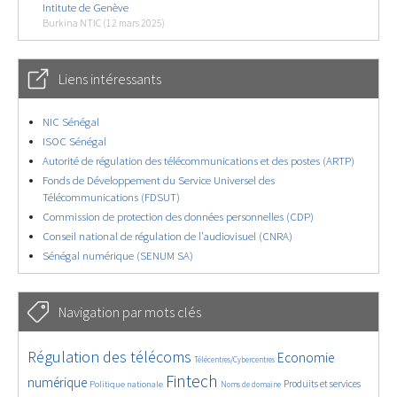
Intitute de Genève
Burkina NTIC (12 mars 2025)
Liens intéressants
NIC Sénégal
ISOC Sénégal
Autorité de régulation des télécommunications et des postes (ARTP)
Fonds de Développement du Service Universel des
Télécommunications (FDSUT)
Commission de protection des données personnelles (CDP)
Conseil national de régulation de l’audiovisuel (CNRA)
Sénégal numérique (SENUM SA)
Navigation par mots clés
4589/5804
354/5804
3674/5804
Régulation des télécoms
Economie
Télécentres/Cybercentres
1860/5804
5275/5804
640/5804
2302/5804
1541/5804
Fintech
numérique
Produits et services
Politique nationale
Noms de domaine