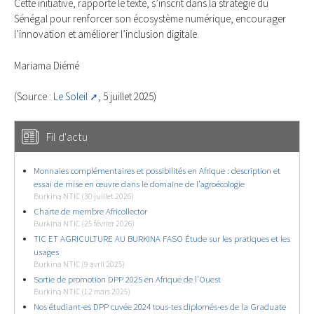
Cette initiative, rapporte le texte, s’inscrit dans la stratégie du
Sénégal pour renforcer son écosystème numérique, encourager
l’innovation et améliorer l’inclusion digitale.
Mariama Diémé
(Source :
Le Soleil
, 5 juillet 2025)
Fil d'actu
Monnaies complémentaires et possibilités en Afrique : description et
essai de mise en œuvre dans le domaine de l’agroécologie
Burkina NTIC (30 juillet 2026)
Charte de membre Africollector
Burkina NTIC (25 février 2026)
TIC ET AGRICULTURE AU BURKINA FASO Étude sur les pratiques et les
usages
Burkina NTIC (9 avril 2025)
Sortie de promotion DPP 2025 en Afrique de l’Ouest
Burkina NTIC (12 mars 2025)
Nos étudiant-es DPP cuvée 2024 tous-tes diplomés-es de la Graduate