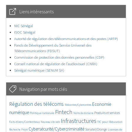
Liens intéressants
NIC Sénégal
ISOC Sénégal
Autorité de régulation des télécommunications et des postes (ARTP)
Fonds de Développement du Service Universel des
Télécommunications (FDSUT)
Commission de protection des données personnelles (CDP)
Conseil national de régulation de l’audiovisuel (CNRA)
Sénégal numérique (SENUM SA)
Navigation par mots clés
4609/5775
380/5775
3644/5775
Régulation des télécoms
Economie
Télécentres/Cybercentres
1894/5775
5259/5775
685/5775
2329/5775
1554/5775
Fintech
numérique
Produits et services
Politique nationale
Noms de domaine
824/5775
5775/5775
1832/5775
197/5775
Infrastructures
Faits divers/Contentieux
TIC pour l’éducation
Nouveau site web
246/5775
3707/5775
2281/5775
1634/5775
Cybersécurité/Cybercriminalité
Sonatel/Orange
Licences de
Recherche
Projet