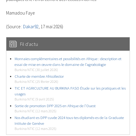
Mamadou Faye
(Source :
Dakar92
, 17 mai 2026)
Fil d'actu
Monnaies complémentaires et possibilités en Afrique : description et
essai de mise en œuvre dans le domaine de l’agroécologie
Burkina NTIC (30 juillet 2026)
Charte de membre Africollector
Burkina NTIC (25 février 2026)
TIC ET AGRICULTURE AU BURKINA FASO Étude sur les pratiques et les
usages
Burkina NTIC (9 avril 2025)
Sortie de promotion DPP 2025 en Afrique de l’Ouest
Burkina NTIC (12 mars 2025)
Nos étudiant-es DPP cuvée 2024 tous-tes diplomés-es de la Graduate
Intitute de Genève
Burkina NTIC (12 mars 2025)