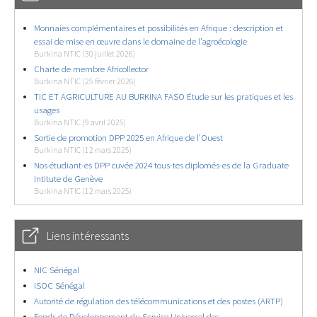
Monnaies complémentaires et possibilités en Afrique : description et
essai de mise en œuvre dans le domaine de l’agroécologie
Burkina NTIC (30 juillet 2026)
Charte de membre Africollector
Burkina NTIC (25 février 2026)
TIC ET AGRICULTURE AU BURKINA FASO Étude sur les pratiques et les
usages
Burkina NTIC (9 avril 2025)
Sortie de promotion DPP 2025 en Afrique de l’Ouest
Burkina NTIC (12 mars 2025)
Nos étudiant-es DPP cuvée 2024 tous-tes diplomés-es de la Graduate
Intitute de Genève
Burkina NTIC (12 mars 2025)
Liens intéressants
NIC Sénégal
ISOC Sénégal
Autorité de régulation des télécommunications et des postes (ARTP)
Fonds de Développement du Service Universel des