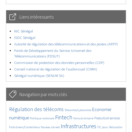
Liens intéressants
NIC Sénégal
ISOC Sénégal
Autorité de régulation des télécommunications et des postes (ARTP)
Fonds de Développement du Service Universel des
Télécommunications (FDSUT)
Commission de protection des données personnelles (CDP)
Conseil national de régulation de l’audiovisuel (CNRA)
Sénégal numérique (SENUM SA)
Navigation par mots clés
4655/5792
402/5792
3698/5792
Régulation des télécoms
Economie
Télécentres/Cybercentres
1906/5792
5325/5792
709/5792
2390/5792
1563/5792
Fintech
numérique
Produits et services
Politique nationale
Noms de domaine
841/5792
5792/5792
1865/5792
196/5792
Infrastructures
Faits divers/Contentieux
TIC pour l’éducation
Nouveau site web