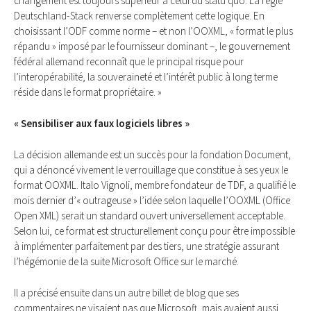
changement est toujours supérieur à celui du statu quo. La règle
Deutschland-Stack renverse complètement cette logique. En
choisissant l’ODF comme norme – et non l’OOXML, « format le plus
répandu » imposé par le fournisseur dominant –, le gouvernement
fédéral allemand reconnaît que le principal risque pour
l’interopérabilité, la souveraineté et l’intérêt public à long terme
réside dans le format propriétaire. »
« Sensibiliser aux faux logiciels libres »
La décision allemande est un succès pour la fondation Document,
qui a dénoncé vivement le verrouillage que constitue à ses yeux le
format OOXML. Italo Vignoli, membre fondateur de TDF, a qualifié le
mois dernier d’« outrageuse » l’idée selon laquelle l’OOXML (Office
Open XML) serait un standard ouvert universellement acceptable.
Selon lui, ce format est structurellement conçu pour être impossible
à implémenter parfaitement par des tiers, une stratégie assurant
l’hégémonie de la suite Microsoft Office sur le marché.
Il a précisé ensuite dans un autre billet de blog que ses
commentaires ne visaient pas que Microsoft, mais avaient aussi