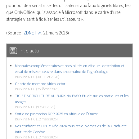
pour but de « sensibiliser les utilisateurs aux faux logiciels libres, tels
que OnlyOffice, qui s’associe à Microsoft dans le cadre d’une
stratégie visant à fidéliser les utilisateurs ».
(Source :
ZDNET
, 21 mars 2026)
Fil d'actu
Monnaies complémentaires et possibilités en Afrique : description et
essai de mise en œuvre dans le domaine de l’agroécologie
Burkina NTIC (30 juillet 2026)
Charte de membre Africollector
Burkina NTIC (25 février 2026)
TIC ET AGRICULTURE AU BURKINA FASO Étude sur les pratiques et les
usages
Burkina NTIC (9 avril 2025)
Sortie de promotion DPP 2025 en Afrique de l’Ouest
Burkina NTIC (12 mars 2025)
Nos étudiant-es DPP cuvée 2024 tous-tes diplomés-es de la Graduate
Intitute de Genève
Burkina NTIC (12 mars 2025)