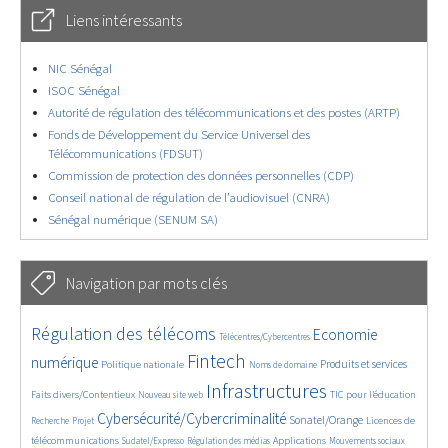
Liens intéressants
NIC Sénégal
ISOC Sénégal
Autorité de régulation des télécommunications et des postes (ARTP)
Fonds de Développement du Service Universel des
Télécommunications (FDSUT)
Commission de protection des données personnelles (CDP)
Conseil national de régulation de l’audiovisuel (CNRA)
Sénégal numérique (SENUM SA)
Navigation par mots clés
4643/5765
402/5765
3692/5765
Régulation des télécoms
Economie
Télécentres/Cybercentres
1904/5765
5309/5765
699/5765
2381/5765
1555/5765
Fintech
numérique
Produits et services
Politique nationale
Noms de domaine
841/5765
5765/5765
1863/5765
194/5765
Infrastructures
Faits divers/Contentieux
TIC pour l’éducation
Nouveau site web
247/5765
3722/5765
2315/5765
1652/5765
Cybersécurité/Cybercriminalité
Sonatel/Orange
Licences de
Recherche
Projet
297/5765
1045/5765
1536/5765
1222/5765
1726/5765
télécommunications
Applications
Sudatel/Expresso
Régulation des médias
Mouvements sociaux