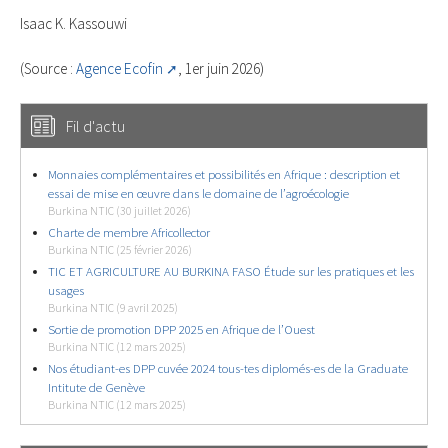
Isaac K. Kassouwi
(Source :
Agence Ecofin
, 1er juin 2026)
Fil d'actu
Monnaies complémentaires et possibilités en Afrique : description et
essai de mise en œuvre dans le domaine de l’agroécologie
Burkina NTIC (30 juillet 2026)
Charte de membre Africollector
Burkina NTIC (25 février 2026)
TIC ET AGRICULTURE AU BURKINA FASO Étude sur les pratiques et les
usages
Burkina NTIC (9 avril 2025)
Sortie de promotion DPP 2025 en Afrique de l’Ouest
Burkina NTIC (12 mars 2025)
Nos étudiant-es DPP cuvée 2024 tous-tes diplomés-es de la Graduate
Intitute de Genève
Burkina NTIC (12 mars 2025)