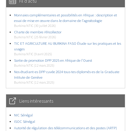
Fil d'actu
Monnaies complémentaires et possibilités en Afrique : description et
essai de mise en œuvre dans le domaine de l’agroécologie
Burkina NTIC (30 juillet 2026)
Charte de membre Africollector
Burkina NTIC (25 février 2026)
TIC ET AGRICULTURE AU BURKINA FASO Étude sur les pratiques et les
usages
Burkina NTIC (9 avril 2025)
Sortie de promotion DPP 2025 en Afrique de l’Ouest
Burkina NTIC (12 mars 2025)
Nos étudiant-es DPP cuvée 2024 tous-tes diplomés-es de la Graduate
Intitute de Genève
Burkina NTIC (12 mars 2025)
Liens intéressants
NIC Sénégal
ISOC Sénégal
Autorité de régulation des télécommunications et des postes (ARTP)