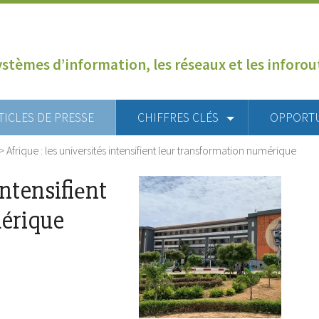
ystèmes d’information, les réseaux et les inforo
TICLES DE PRESSE
CHIFFRES CLÉS
OPPORT
>
Afriquе : les universités intensifiеnt lеur transfоrmаtiоn numérique
intensifiеnt
érique