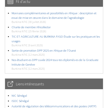
Fil d'actu
Monnaies complémentaires et possibilités en Afrique : description et
essai de mise en œuvre dans le domaine de l’agroécologie
Burkina NTIC (30 juillet 2026)
Charte de membre Africollector
Burkina NTIC (25 février 2026)
TIC ET AGRICULTURE AU BURKINA FASO Étude sur les pratiques et les
usages
Burkina NTIC (9 avril 2025)
Sortie de promotion DPP 2025 en Afrique de l’Ouest
Burkina NTIC (12 mars 2025)
Nos étudiant-es DPP cuvée 2024 tous-tes diplomés-es de la Graduate
Intitute de Genève
Burkina NTIC (12 mars 2025)
Liens intéressants
NIC Sénégal
ISOC Sénégal
Autorité de régulation des télécommunications et des postes (ARTP)