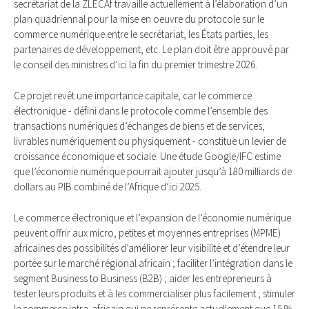
secrétariat de la ZLECAf travaille actuellement à l’élaboration d’un
plan quadriennal pour la mise en oeuvre du protocole sur le
commerce numérique entre le secrétariat, les États parties, les
partenaires de développement, etc. Le plan doit être approuvé par
le conseil des ministres d’ici la fin du premier trimestre 2026.
Ce projet revêt une importance capitale, car le commerce
électronique - défini dans le protocole comme l’ensemble des
transactions numériques d’échanges de biens et de services,
livrables numériquement ou physiquement - constitue un levier de
croissance économique et sociale. Une étude Google/IFC estime
que l’économie numérique pourrait ajouter jusqu’à 180 milliards de
dollars au PIB combiné de l’Afrique d’ici 2025.
Le commerce électronique et l’expansion de l’économie numérique
peuvent offrir aux micro, petites et moyennes entreprises (MPME)
africaines des possibilités d’améliorer leur visibilité et d’étendre leur
portée sur le marché régional africain ; faciliter l’intégration dans le
segment Business to Business (B2B) ; aider les entrepreneurs à
tester leurs produits et à les commercialiser plus facilement ; stimuler
le commerce intra-africain qui ne représente actuellement que 15 %